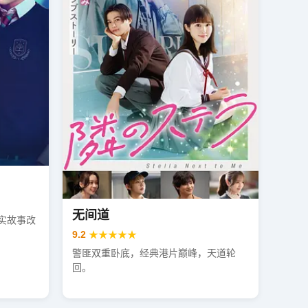
无间道
实故事改
9.2
★★★★★
警匪双重卧底，经典港片巅峰，天道轮
回。