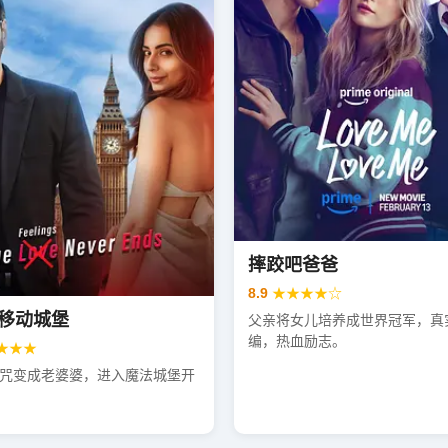
摔跤吧爸爸
8.9
★★★★☆
移动城堡
父亲将女儿培养成世界冠军，真
编，热血励志。
★★★
咒变成老婆婆，进入魔法城堡开