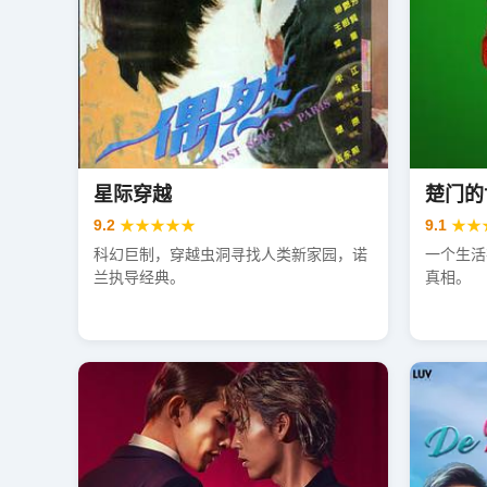
星际穿越
楚门的
9.2
★★★★★
9.1
★★
科幻巨制，穿越虫洞寻找人类新家园，诺
一个生活
兰执导经典。
真相。