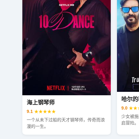
哈尔的
海上钢琴师
9.0
★★
9.1
★★★★★
少女被施
一个从未下过船的天才钢琴师，传奇而浪
启冒险。
漫的一生。