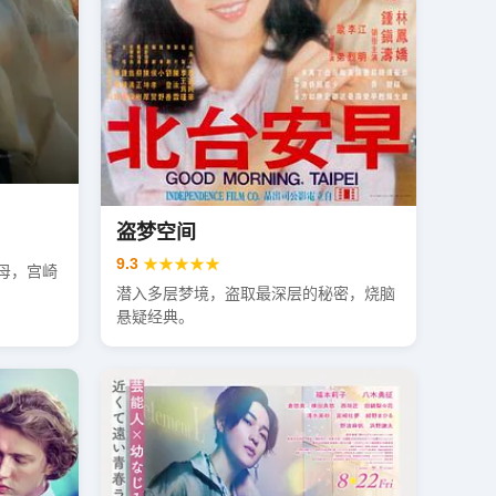
盗梦空间
9.3
★★★★★
母，宫崎
潜入多层梦境，盗取最深层的秘密，烧脑
悬疑经典。