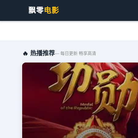
飘零
电影
🔥 热播推荐
— 每日更新 畅享高清